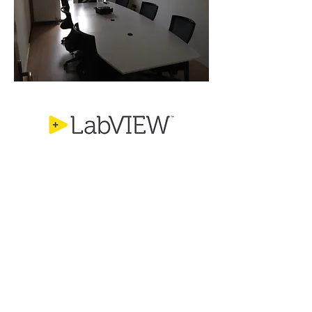
Title. Double click me.
© 2026, AnsoLab Elektronik
Web sitemizin içeriğini en iyi
Google Chrome
kullanarak
görüntüleyebilirsiniz.