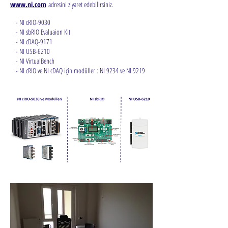
www.ni.com
adresini ziyaret edebilirsiniz.
- NI cRIO-9030
- NI sbRIO Evaluaion Kit
- NI cDAQ-9171
- NI USB-6210
- NI VirtualBench
- NI cRIO ve NI cDAQ için modüller : NI 9234 ve NI 9219