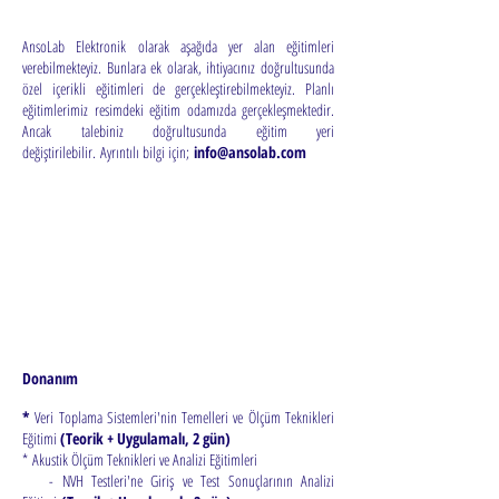
AnsoLab Elektronik olarak aşağıda yer alan eğitimleri
verebilmekteyiz. Bunlara ek olarak, ihtiyacınız doğrultusunda
özel içerikli eğitimleri de gerçekleştirebilmekteyiz. Planlı
eğitimlerimiz resimdeki eğitim odamızda gerçekleşmektedir.
Ancak talebiniz doğrultusunda eğitim yeri
değiştirilebilir. Ayrıntılı bilgi için;
info@ansolab.com
Donanım
*
Veri Toplama Sistemleri'nin Temelleri ve Ölçüm Teknikleri
Eğitimi
(Teorik + Uygulamalı, 2 gün)
* Akustik Ölçüm Teknikleri ve Analizi Eğitimleri
- NVH Testleri'ne Giriş ve Test Sonuçlarının Analizi