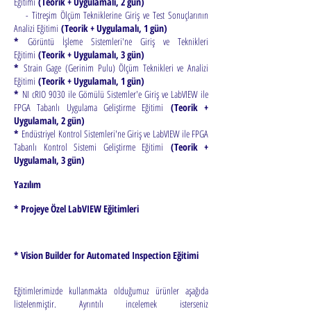
Eğitimi
(Teorik + Uygulamalı, 2 gün)
- Titreşim Ölçüm Tekniklerine Giriş ve Test Sonuçlarının
Analizi Eğitimi
(Teorik + Uygulamalı, 1 gün)
*
Görüntü İşleme Sistemleri'ne Giriş ve Teknikleri
Eğitimi
(Teorik + Uygulamalı, 3 gün)
*
Strain Gage (Gerinim Pulu) Ölçüm Teknikleri ve Analizi
Eğitimi
(Teorik + Uygulamalı, 1 gün)
*
NI cRIO 9030 ile Gömülü Sistemler'e Giriş ve LabVIEW ile
FPGA Tabanlı Uygulama Geliştirme Eğitimi
(Teorik +
Uygulamalı, 2 gün)
*
Endüstriyel Kontrol Sistemleri'ne Giriş ve LabVIEW ile FPGA
Tabanlı Kontrol Sistemi Geliştirme Eğitimi
(Teorik +
Uygulamalı, 3 gün)
Yazılım
* Projeye Özel LabVIEW Eğitimleri
* Vision Builder for Automated Inspection Eğitimi
Eğitimlerimizde kullanmakta olduğumuz ürünler aşağıda
listelenmiştir. Ayrıntılı incelemek isterseniz