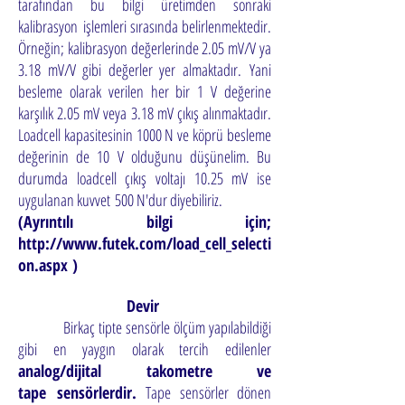
tarafından bu bilgi üretimden sonraki
kalibrasyon
işlemleri sırasında belirlenmektedir.
Örneğin; kalibrasyon değerlerinde 2.05 mV/V ya
3.18 mV/V gibi değerler yer almaktadır.
Yani
besleme olarak verilen her bir 1 V değerine
karşılık 2.05 mV veya 3.18 mV çıkış alınmaktadır.
Loadcell kapasitesinin 1000 N ve k
öprü besleme
değerinin de 10 V olduğunu düşünelim. Bu
durumda loadcell çıkış voltajı 10.25 mV ise
uygulanan kuvvet
500 N'dur diyebiliriz.
(Ayrıntılı bilgi için;
http://www.futek.com/load_cell_selecti
on.aspx )
Devir
Birkaç tipte sensörle ölçüm yapılabildiği
gibi en yaygın olarak tercih edilenler
analog/dijital takometre ve
tape
sensörlerdir.
Tape sensörler dönen