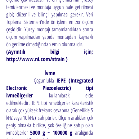
temizlenmesi ve montaja uygun hale getirilmesi
gibi) düzenli ve bilinçli yapılması gerekir. Veri
Toplama
Sistemleri'nde ön işlemi en zor ölçüm
çeşididir. Yüzey montajı tamamlandıktan sonra
ölçüm yapılmadan yapıda montajdan
kaynaklı
ön gerilme olmadığından emin olunmalıdır.
(Ayrıntılı bilgi için;
http://www.ni.com/strain
)
İvme
Çoğunlukla
IEPE (Integrated
Electronic Piezoelectric) tipi
ivmeölçerler
kullanılarak elde
edilmektedir.
IEPE tipi ivmeölçerler karakteristik
olarak çok yüksek frekans cevabına (Genellikle 5
kHZ veya 10 kHz)
sahiptirler. Ölçüm aralıkları çok
geniş olmakla birlikte, şok özelliğine sahip olan
ivmeölçerler
5000 g ~ 100000 g
aralığında