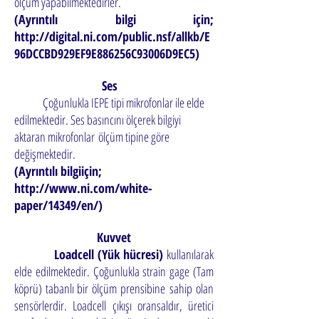
ölçüm yapabilmektedirler.
(Ayrıntılı bilgi için;
http://digital.ni.com/public.nsf/allkb/E
96DCCBD929EF9E886256C93006D9EC5)
Ses
Çoğunlukla IEPE tipi mikrofonlar ile elde
edilmektedir. Ses basıncını ölçerek bilgiyi
aktaran mikrofonlar
ölçüm tipine göre
değişmektedir.
(Ayrıntılı bilgiiçin;
http://www.ni.com/white-
paper/14349/en/)
Kuvvet
Loadcell (Yük hücresi)
kullanılarak
elde edilmektedir. Çoğunlukla strain gage (Tam
köprü) tabanlı bir ölçüm prensibine
sahip olan
sensörlerdir. Loadcell çıkışı oransaldır, üretici