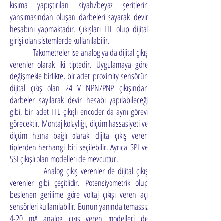
kısıma yapıştırılan siyah/beyaz şeritlerin
yansımasından oluşan darbeleri sayarak
devir
hesabını yapmaktadır. Çıkışları TTL olup dijital
girişi olan sistemlerde kullanılabilir.
Takometreler ise analog ya da dijital çıkış
verenler olarak iki tiptedir. Uygulamaya göre
değişmekle birlikte, bir adet
proximity sensörün
dijital çıkış olan 24 V NPN/PNP çıkışından
darbeler sayılarak devir hesabı yapılabileceği
gibi, bir
adet TTL çıkışlı encoder da aynı görevi
görecektir. Montaj kolaylığı, ölçüm hassasiyeti ve
ölçüm hızına bağlı olarak
dijital çıkış veren
tiplerden herhangi biri seçilebilir. Ayrıca SPI ve
SSI çıkışlı olan modelleri de mevcuttur.
Analog çıkış verenler de dijital çıkış
verenler gibi çeşitlidir. Potensiyometrik olup
beslenen gerilime göre voltaj çıkışı veren a
çı
sensörleri kullanılabilir. Bunun yanında temassız
4-20 mA analog çıkış veren modelleri de